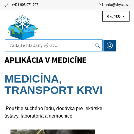
+421 908 071 707
info
@
dryice.sk
€0
0 ks /
APLIKÁCIA V MEDICÍNE
MEDICÍNA,
TRANSPORT KRVI
Použitie suchého ľadu, dodávka pre lekárske
ústavy,
laboratóriá a nemocnice.