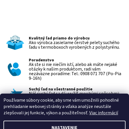
Kvalitný ľad priamo do výrobcu
Ako výrobca zasielame čerstvé pelety suchého
ľadu v termoboxoch vyrobených z polystyrénu.
Poradenstvo
Ak ste si nie niečím istí, alebo ak máte nejaké
otázky k našim produktom, radi vám
nezáväzne poradíme: Tel.: 0908 071 707 (Po-Pia
9-16h)
Suchý ľad na všestranné použitie
Náš suchý ľad sa dá využiť mnohými spôsobmi:
priemyselné čistenie, čistenie áut, v cateringu a
Používame súbory cookie, aby sme vám umožnili pohodlné
eventoch, efekty hmly a mnoho ďalších.
prehliadanie webovej stránky a vďaka analýze neustále
zlepšovali jej funkcie, výkon a použiteľnosť.
Viac informácií
NASTAVENIE