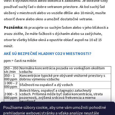
viesť k dýchavičnosti alebo dokonca k zaduseniu. Je dôležité vždy
používať suchý ľad v dobre vetranom priestore. Ak bol suchý ľad
uložený v miestnosti alebo vo vozidle dlhšie ako 10 minút, musíte
otvoriť dvere alebo okno a umožniť dostatočné vetranie.
Poznámka:
Ak pracujete so suchým ľadom alebo v jeho blízkosti a
zrazu zistíte, že máte ťažkosti s dýchaním alebo sa zadýchate,
otvorte všetky blízke okná a opustite oblasť aspoň na 10 až 15
minút.
AKÉ SÚ BEZPEČNÉ HLADINY CO2 V MIESTNOSTI?
ppm = časti na milión
250 – 350
Normálna koncentrácia pozadia vo vonkajšom okolitom
str./min
vzduchu
350 – 1
Koncentrácie typické pre obývané vnútorné priestory s
000 ppm
dobrou výmenou vzduchu
1 000 – 2
Sťažnosti na ospalosť a zlý vzduch
000 ppm
Bolesti hlavy, ospalosť a stagnujúci zatuchnutý
2 000 – 5
vzduch. Prítomná môže byť slabá koncentrácia, strata
000 ppm
pozornosti, zvýšená srdcová frekvencia a mierna
nevoľnosť.
5 000
Limit vystavenia na pracovisku (ako 8-hodinový TWA) vo
Používame súbory cookie, aby sme vám umožnili pohodlné
ppm
väčšine jurisdikcií.
> 40 000
prehliadanie webovej stránky a vďaka analýze neustále
Expozícia môže viesť k vážnemu nedostatku kyslíka.