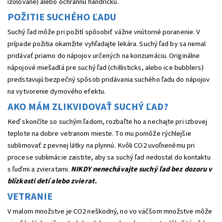
izolované) alebo ochrannú handričku.
POŽITIE SUCHÉHO ĽADU
Suchý ľad môže pri požití spôsobiť vážne vnútorné poranenie. V
prípade požitia okamžite vyhľadajte lekára. Suchý ľad by sa nemal
pridávať priamo do nápojov určených na konzumáciu. Originálne
nápojové miešadlá pre suchý ľad (chillisticks, alebo ice bubblers)
predstavujú bezpečný spôsob pridávania suchého ľadu do nápojov
na vytvorenie dymového efektu.
AKO MÁM ZLIKVIDOVAŤ SUCHÝ ĽAD?
Keď skončíte so suchým ľadom, rozbaľte ho a nechajte pri izbovej
teplote na dobre vetranom mieste. To mu pomôže rýchlejšie
sublimovať z pevnej látky na plynnú. Kvôli CO2 uvoľnenému pri
procese sublimácie zaistite, aby sa suchý ľad nedostal do kontaktu
s ľuďmi a zvieratami.
NIKDY nenechávajte suchý ľad bez dozoru v
blízkosti detí alebo zvierat.
VETRANIE
V malom množstve je CO2 neškodný, no vo väčšom množstve môže