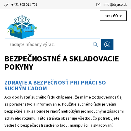
+421 908 071 707
info
@
dryice.sk
€0
0 ks /
BEZPEČNOSTNÉ A SKLADOVACIE
POKYNY
ZDRAVIE A BEZPEČNOSŤ PRI PRÁCI SO
SUCHÝM ĽADOM
Ako dodávateľ suchého ľadu chápeme, že máme zodpovednosť aj
za poradenstvo a informovanie. Použitie suchého ľadu je veľmi
bezpečné a ak sa budete riadiť niekoľkými jednoduchými zásadami
zdravého rozumu. Táto stránka obsahuje všetko, čo potrebujete
vedieť o bezpečnosti suchého ľadu, manipulácii a skladovaní.