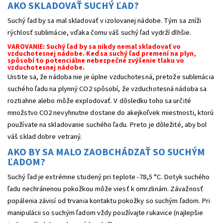
AKO SKLADOVAŤ SUCHÝ ĽAD?
Suchý ľad by sa mal skladovať v izolovanej nádobe. Tým sa zníži
rýchlosť sublimácie, vďaka čomu váš suchý ľad vydrží dlhšie.
VAROVANIE: Suchý ľad by sa nikdy nemal skladovať vo
vzduchotesnej nádobe. Keď sa suchý ľad premení na plyn,
spôsobí to potenciálne nebezpečné zvýšenie tlaku vo
vzduchotesnej nádobe.
Uistite sa, že nádoba nie je úplne vzduchotesná, pretože sublimácia
suchého ľadu na plynný CO2 spôsobí, že vzduchotesná nádoba sa
roztiahne alebo môže explodovať. V dôsledku toho sa určité
množstvo CO2 nevyhnutne dostane do akejkoľvek miestnosti, ktorú
používate na skladovanie suchého ľadu. Preto je dôležité, aby bol
váš sklad dobre vetraný.
AKO BY SA MALO ZAOBCHÁDZAŤ SO SUCHÝM
ĽADOM?
Suchý ľad je extrémne studený pri teplote -78,5 °C. Dotyk suchého
ľadu nechránenou pokožkou môže viesť k omrzlinám. Závažnosť
popálenia závisí od trvania kontaktu pokožky so suchým ľadom. Pri
manipulácii so suchým ľadom vždy používajte rukavice (najlepšie