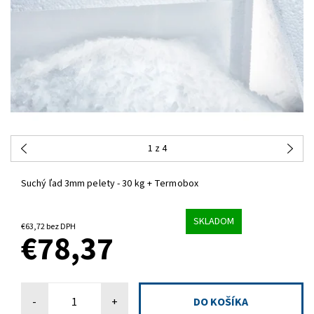
1
z 4
Suchý ľad 3mm pelety - 30 kg + Termobox
SKLADOM
€63,72 bez DPH
€78,37
-
+