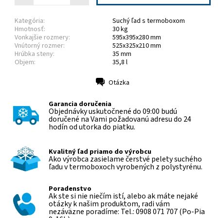
Kategória:
Suchý ľad s termoboxom
Hmotnosť:
30 kg
Vonkajšie rozmery:
595x395x280 mm
Vnútorný rozmer:
525x325x210 mm
Hrúbka steny:
35 mm
Objem:
35,8 l
Otázka
Tlač
Garancia doručenia
Objednávky uskutočnené do 09:00 budú
doručené na Vami požadovanú adresu do 24
hodín od utorka do piatku.
Kvalitný ľad priamo do výrobcu
Ako výrobca zasielame čerstvé pelety suchého
ľadu v termoboxoch vyrobených z polystyrénu.
Poradenstvo
Ak ste si nie niečím istí, alebo ak máte nejaké
otázky k našim produktom, radi vám
nezáväzne poradíme: Tel.: 0908 071 707 (Po-Pia