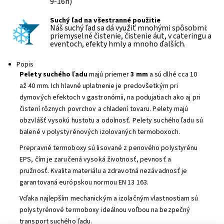
9-16h)
Suchý ľad na všestranné použitie
Náš suchý ľad sa dá využiť mnohými spôsobmi:
priemyselné čistenie, čistenie áut, v cateringu a
eventoch, efekty hmly a mnoho ďalších.
Popis
Pelety suchého ľadu
majú priemer
3 mm
a sú dlhé cca 10
až 40 mm. Ich hlavné uplatnenie je predovšetkým pri
dymových efektoch v gastronómii, na podujatiach ako aj pri
čistení rôznych povrchov a chladení tovaru. Pelety majú
obzvlášť vysokú hustotu a odolnosť. Pelety suchého ľadu sú
balené v polystyrénových izolovaných termoboxoch.
Prepravné termoboxy sú lisované z penového polystyrénu
EPS, čím je zaručená vysoká životnosť, pevnosť a
pružnosť. Kvalita materiálu a zdravotná nezávadnosť je
garantovaná európskou normou EN 13 163.
Vďaka najlepším mechanickým a izolačným vlastnostiam sú
polystyrénové termoboxy ideálnou voľbou na bezpečný
transport suchého ľadu.