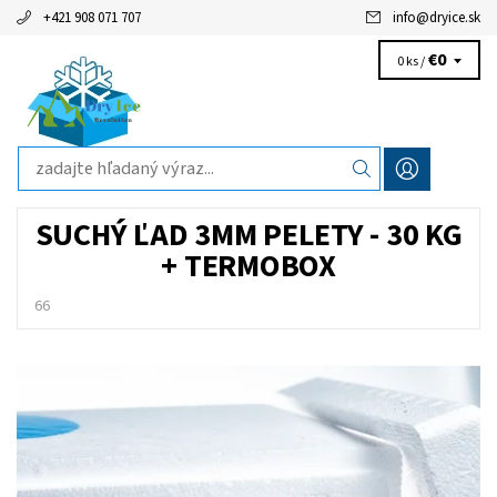
+421 908 071 707
info
@
dryice.sk
€0
0 ks /
SUCHÝ ĽAD 3MM PELETY - 30 KG
+ TERMOBOX
66